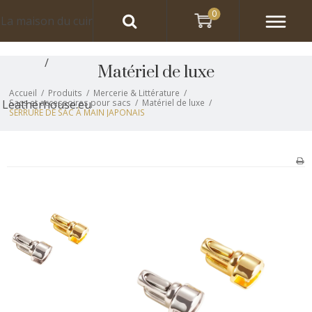
0
La maison du cuir
/
Matériel de luxe
Accueil
/
Produits
/
Mercerie & Littérature
/
Leatherhouse.eu
Sacs et accessoires pour sacs
/
Matériel de luxe
/
SERRURE DE SAC À MAIN JAPONAIS