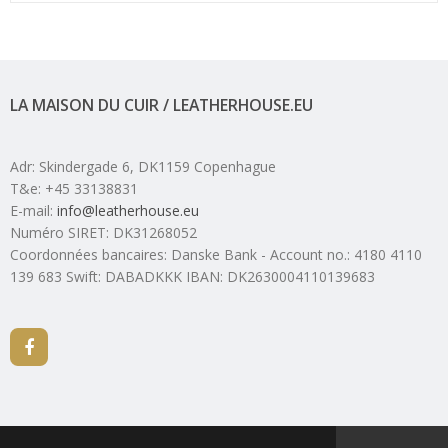
LA MAISON DU CUIR / LEATHERHOUSE.EU
Adr
:
Skindergade 6
, DK1159
Copenhague
T&e
:
+45 33138831
E-mail
:
info@leatherhouse.eu
Numéro SIRET
:
DK31268052
Coordonnées bancaires
:
Danske Bank - Account no.: 4180 4110
139 683 Swift: DABADKKK IBAN: DK2630004110139683