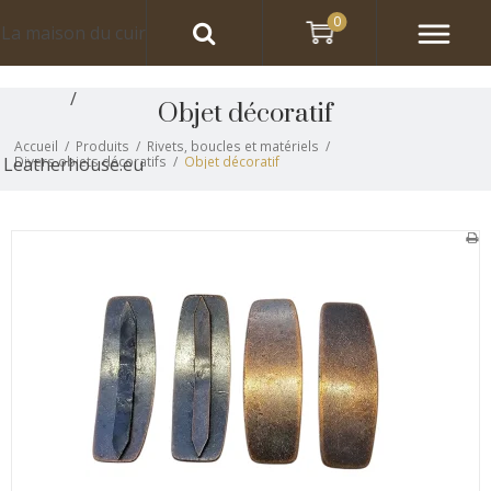
0
La maison du cuir
/
Objet décoratif
Accueil
/
Produits
/
Rivets, boucles et matériels
/
Leatherhouse.eu
Divers objets décoratifs
/
Objet décoratif